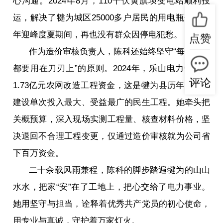
心沟通。2024年8月，110千伏黄旗坝变电站顺利投
运，解决了犍为城区25000多户居民的用电瓶颈，当
年迎峰度夏期间，再也没有群众因停电犯愁。
点赞
作为造价审核负责人，陈科还始终坚守“每一分钱
都要用在刀刃上”的原则。2024年，乐山电力争取到
评论
1.73亿元农网改造工程资金，这是犍为县历年来农网
建设单次投入最大、受益最广的民生工程。她牵头把
关概预算，深入现场实测工程量、核查材料价格，坚
决退回不合理工程变更，仅通过造价审核就为公司省
下百万资金。
二十余载风雨兼程，陈科的脚步踏遍犍为的山山
水水，把家“安”在了工地上，把心交给了电力事业。
她用坚守与担当，诠释着优秀共产党员的初心使命，
用专业与真诚，守护着万家灯火。