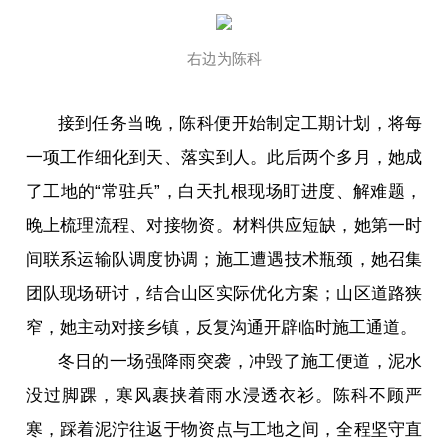
右边为陈科
接到任务当晚，陈科便开始制定工期计划，将每
一项工作细化到天、落实到人。此后两个多月，她成
了工地的“常驻兵”，白天扎根现场盯进度、解难题，
晚上梳理流程、对接物资。材料供应短缺，她第一时
间联系运输队调度协调；施工遭遇技术瓶颈，她召集
团队现场研讨，结合山区实际优化方案；山区道路狭
窄，她主动对接乡镇，反复沟通开辟临时施工通道。
冬日的一场强降雨突袭，冲毁了施工便道，泥水
没过脚踝，寒风裹挟着雨水浸透衣衫。陈科不顾严
寒，踩着泥泞往返于物资点与工地之间，全程坚守直