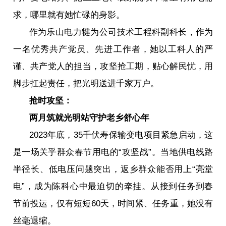
求，哪里就有她忙碌的身影。
作为乐山电力犍为公司技术工程科副科长，作为
一名优秀共产党员、先进工作者，她以工科人的严
谨、共产党人的担当，攻坚抢工期，贴心解民忧，用
脚步扛起责任，把光明送进千家万户。
抢时攻坚：
两月筑就光明站守护老乡舒心年
2023年底，35千伏寿保输变电项目紧急启动，这
是一场关乎群众春节用电的“攻坚战”。当地供电线路
半径长、低电压问题突出，返乡群众能否用上“亮堂
电”，成为陈科心中最迫切的牵挂。从接到任务到春
节前投运，仅有短短60天，时间紧、任务重，她没有
丝毫退缩。