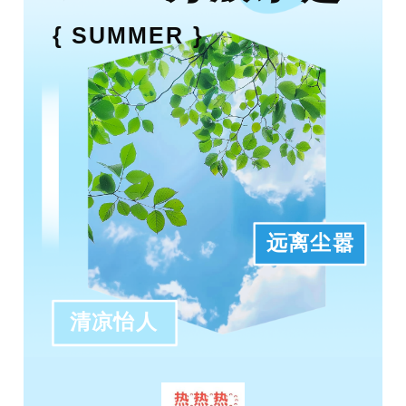
{ SUMMER
}
远离尘嚣
清凉怡人