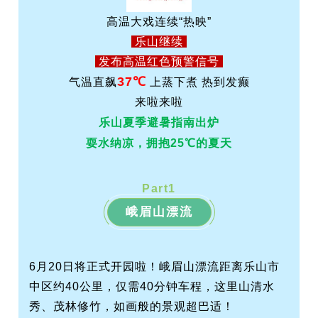
高温大戏连续“热映”
乐山继续
发布高温红色预警信号
37℃
气温直飙
上蒸下煮 热到发癫
来啦来啦
乐山夏季避暑指南出炉
耍水纳凉，拥抱25℃的夏天
Part
1
峨眉山漂流
6月20日将正式开园啦！峨眉山漂流距离乐山市
中区约40公里，仅需40分钟车程，这里山清水
秀、茂林修竹，如画般的景观超巴适！