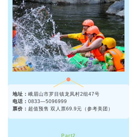
地址：
峨眉山市罗目镇龙凤村2组47号
电话：
0833—5096999
票价：
超值预售 双人票69.9元（参考美团）
Part
2