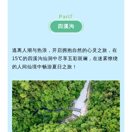
Part
7
四溪沟
逃离人潮与热浪，开启拥抱自然的心灵之旅，在
15℃的四溪沟仙洞中尽享五彩斑斓，在迷雾缭绕
的人间仙境中畅游夏日之旅！