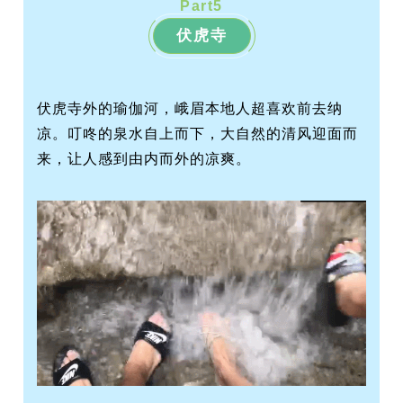
Part
5
伏虎寺
伏虎寺外的瑜伽河，峨眉本地人超喜欢前去纳
凉。叮咚的
泉水
自上而下，大自然的清风迎面而
来，让人感到由内而外的凉爽。