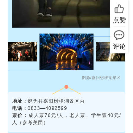
点赞
评论
图源/嘉阳桫椤湖景区
地址：
犍为县嘉阳桫椤湖景区内
电话：
0833—4092599
票价：
成人票76元/人，老人票、学生票40元/
人（参考美团）